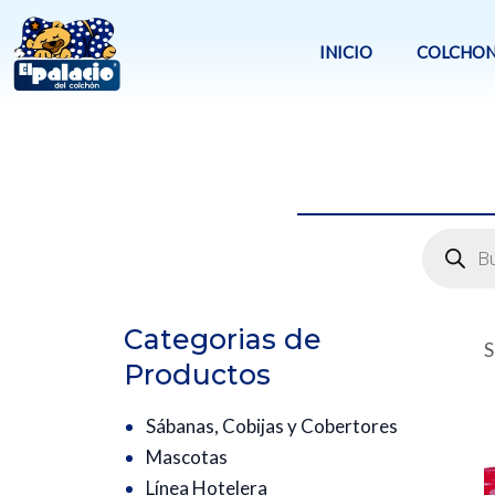
Ir
al
INICIO
COLCHON
contenido
Búsqued
de
product
Categorias de
S
Productos
Sábanas, Cobijas y Cobertores
Mascotas
Línea Hotelera