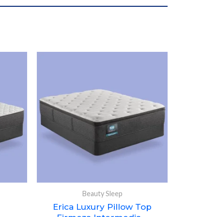
Beauty Sleep
Erica Luxury Pillow Top