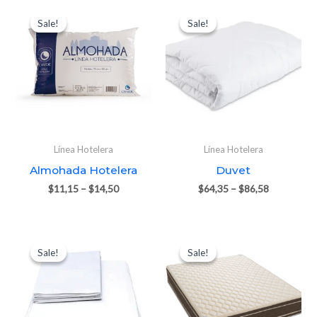
Sale!
Sale!
Sale!
Sale!
Línea Hotelera
Línea Hotelera
Almohada Hotelera
Duvet
$
11,15
–
$
14,50
$
64,35
–
$
86,58
Sale!
Sale!
Sale!
Sale!