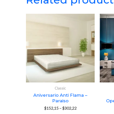
Classic
Aniversario Anti Flama –
Paraiso
Ope
$
152,15
–
$
302,22