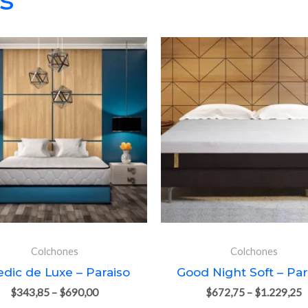
Colchones
Colchones
dic de Luxe – Paraiso
Good Night Soft – Par
$
343,85
–
$
690,00
$
672,75
–
$
1.229,25