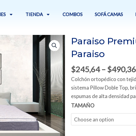
ES
TIENDA
COMBOS
SOFÁ CAMAS
Paraiso Prem
Paraiso
$
245,64
–
$
490,36
Colchón ortopédico con teji
sistema Pillow Doble Top, br
espumas de alta densidad p
Paraiso
TAMAÑO
Premium
Doble
Top