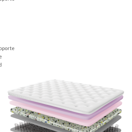
soporte
e
d