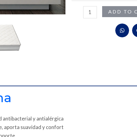
-
Paraiso
ADD TO 
quantity
na
 antibacterial y antialérgica
e, aporta suavidad y confort
soporte