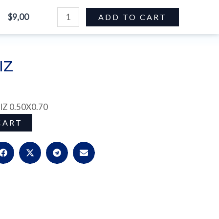
PLUMON
$
9,00
ADD TO CART
ORTIZ
LÍNEA HOTELERA
SOBRE NOSOTROS
CONTACTOS
quantity
IZ
 0.50X0.70
CART