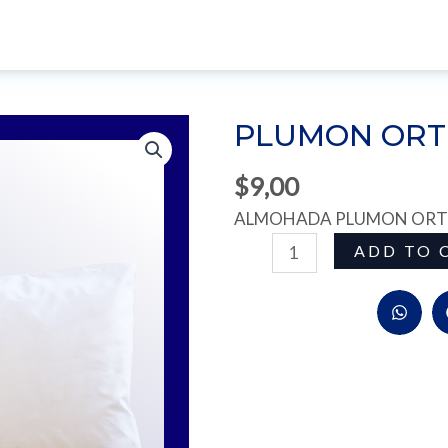
ES
TIENDA
COMBOS
SOFÁ CAMAS
PLUMON ORT
$
9,00
ALMOHADA PLUMON ORTIZ
PLUMON
ADD TO 
ORTIZ
quantity