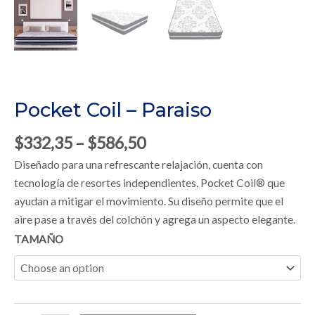
Pocket Coil – Paraiso
$
332,35
–
$
586,50
Diseñado para una refrescante relajación, cuenta con
tecnología de resortes independientes, Pocket Coil® que
ayudan a mitigar el movimiento. Su diseño permite que el
aire pase a través del colchón y agrega un aspecto elegante.
Pocket
TAMAÑO
Coil
-
Paraiso
quantity