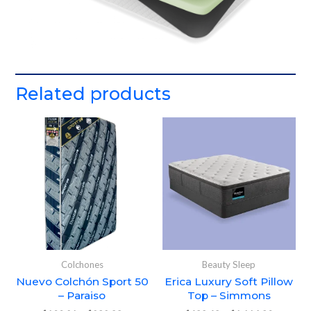
Related products
Colchones
Beauty Sleep
Nuevo Colchón Sport 50
Erica Luxury Soft Pillow
– Paraiso
Top – Simmons