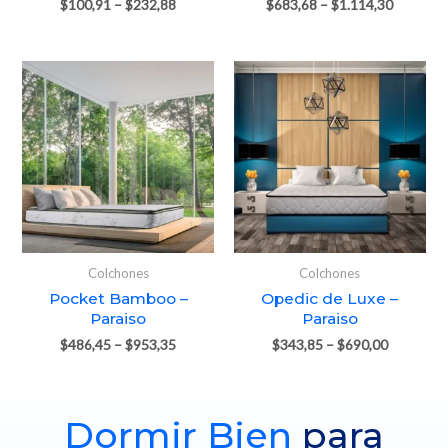
$
100,91
–
$
232,88
$
683,68
–
$
1.114,30
Colchones
Colchones
Pocket Bamboo –
Opedic de Luxe –
Paraiso
Paraiso
$
486,45
–
$
953,35
$
343,85
–
$
690,00
Dormir Bien
para